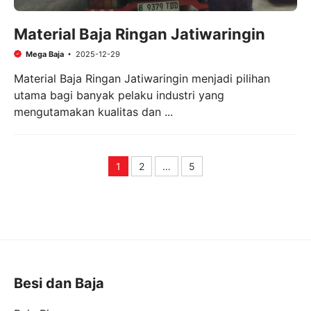
Material Baja Ringan Jatiwaringin
Mega Baja
2025-12-29
Material Baja Ringan Jatiwaringin menjadi pilihan
utama bagi banyak pelaku industri yang
mengutamakan kualitas dan ...
1
2
…
5
Page
Page
Page
Besi dan Baja