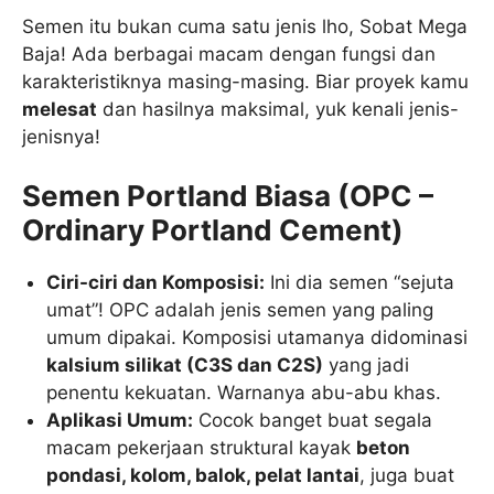
Semen itu bukan cuma satu jenis lho, Sobat Mega
Baja! Ada berbagai macam dengan fungsi dan
karakteristiknya masing-masing. Biar proyek kamu
melesat
dan hasilnya maksimal, yuk kenali jenis-
jenisnya!
Semen Portland Biasa (OPC –
Ordinary Portland Cement)
Ciri-ciri dan Komposisi:
Ini dia semen “sejuta
umat”! OPC adalah jenis semen yang paling
umum dipakai. Komposisi utamanya didominasi
kalsium silikat (
C
3
S
dan
C
2
S
)
yang jadi
penentu kekuatan. Warnanya abu-abu khas.
Aplikasi Umum:
Cocok banget buat segala
macam pekerjaan struktural kayak
beton
pondasi, kolom, balok, pelat lantai
, juga buat