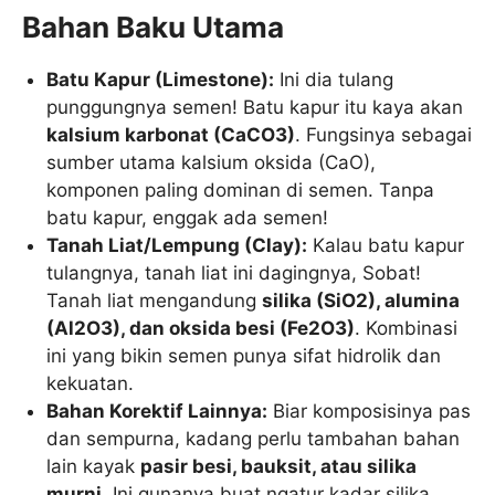
Bahan Baku Utama
Batu Kapur (Limestone):
Ini dia tulang
punggungnya semen! Batu kapur itu kaya akan
kalsium karbonat (
C
a
C
O
3
)
. Fungsinya sebagai
sumber utama kalsium oksida (CaO),
komponen paling dominan di semen. Tanpa
batu kapur, enggak ada semen!
Tanah Liat/Lempung (Clay):
Kalau batu kapur
tulangnya, tanah liat ini dagingnya, Sobat!
Tanah liat mengandung
silika (
S
i
O
2
), alumina
(
A
l
2
O
3
), dan oksida besi (
F
e
2
O
3
)
. Kombinasi
ini yang bikin semen punya sifat hidrolik dan
kekuatan.
Bahan Korektif Lainnya:
Biar komposisinya pas
dan sempurna, kadang perlu tambahan bahan
lain kayak
pasir besi, bauksit, atau silika
murni
. Ini gunanya buat ngatur kadar silika,