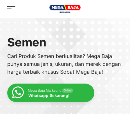
Skip
Menu
to
content
Semen
Cari Produk Semen berkualitas? Mega Baja
punya semua jenis, ukuran, dan merek dengan
harga terbaik khusus Sobat Mega Baja!
Mega Baja Marketing
Online
Whatsapp Sekarang!