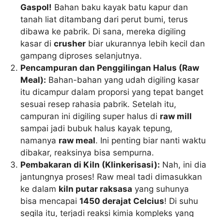
Gaspol!
Bahan baku kayak batu kapur dan
tanah liat ditambang dari perut bumi, terus
dibawa ke pabrik. Di sana, mereka digiling
kasar di
crusher
biar ukurannya lebih kecil dan
gampang diproses selanjutnya.
Pencampuran dan Penggilingan Halus (Raw
Meal):
Bahan-bahan yang udah digiling kasar
itu dicampur dalam proporsi yang tepat banget
sesuai resep rahasia pabrik. Setelah itu,
campuran ini digiling super halus di
raw mill
sampai jadi bubuk halus kayak tepung,
namanya
raw meal
. Ini penting biar nanti waktu
dibakar, reaksinya bisa sempurna.
Pembakaran di Kiln (Klinkerisasi):
Nah, ini dia
jantungnya proses! Raw meal tadi dimasukkan
ke dalam
kiln putar raksasa
yang suhunya
bisa mencapai
1450 derajat Celcius
! Di suhu
segila itu, terjadi reaksi kimia kompleks yang