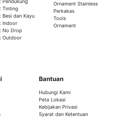
t Pendukung
Ornament Stainless
 Tinting
Perkakas
t Besi dan Kayu
Tools
t Indoor
Ornament
t No Drop
t Outdoor
i
Bantuan
Hubungi Kami
Peta Lokasi
Kebijakan Privasi
a
Syarat dan Ketentuan