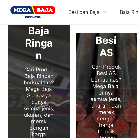
Skip
to
Besi dan Baja
Baja Ri
content
Baja
Besi
Ringa
AS
n
Cari Produk
Cari Produk
Besi AS
Baja Ringan
berkualitas?
berkualitas?
Mega Baja
Mega Baja
punya
Surabaya
semua jenis,
punya
ukuran, dan
semua jenis,
merek
ukuran, dan
dengan
merek
harga
dengan
terbaik
harga
khusus