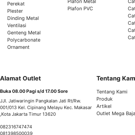
Plafon Metal
Ca
Perekat
Plafon PVC
Cat
Plester
Ca
Dinding Metal
Ca
Ventilasi
Ca
Genteng Metal
Ca
Polycarbonate
Ornament
Alamat Outlet
Tentang Kam
Buka 08.00 Pagi s/d 17.00 Sore
Tentang Kami
Produk
JJl. Jatiwaringin Pangkalan Jati Rt/Rw.
Artikel
001/013 Kel. Cipinang Melayu Kec. Makasar
Outlet Mega Baj
,Kota Jakarta Timur 13620
082316747474
081398500039