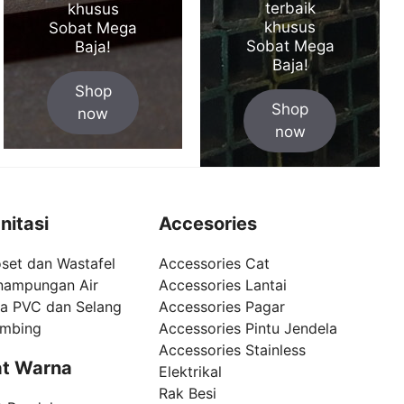
terbaik
khusus
khusus
Sobat Mega
Sobat Mega
Baja!
Baja!
Shop
Shop
now
now
nitasi
Accesories
set dan Wastafel
Accessories Cat
nampungan Air
Accessories Lantai
pa PVC dan Selang
Accessories Pagar
umbing
Accessories Pintu Jendela
Accessories Stainless
t Warna
Elektrikal
Rak Besi