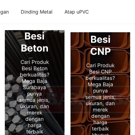
ngan
Dinding Metal
Atap uPVC
Besi
Besi
Beton
CNP
Cari Produk
Cari Produk
Besi Beton
Besi CNP
berkualitas?
berkualitas?
Mega Baja
Mega Baja
Surabaya
punya
punya
semua jenis,
semua jenis,
ukuran, dan
ukuran, dan
merek
merek
dengan
dengan
harga
harga
terbaik
terbaik
khusus