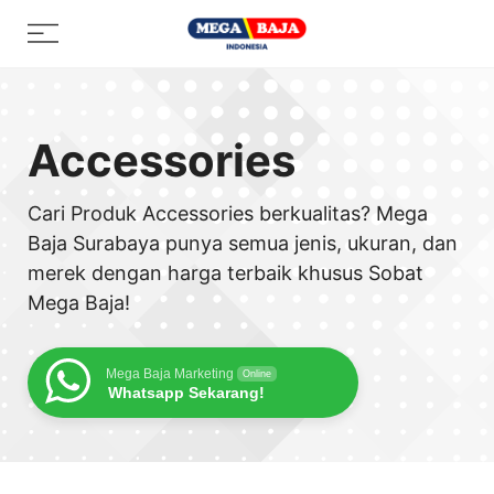
Skip
Menu
to
content
Accessories
Cari Produk Accessories berkualitas? Mega
Baja Surabaya punya semua jenis, ukuran, dan
merek dengan harga terbaik khusus Sobat
Mega Baja!
Mega Baja Marketing
Online
Whatsapp Sekarang!