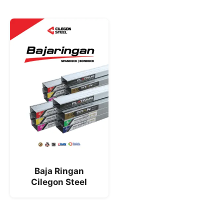
Baja Ringan
Cilegon Steel