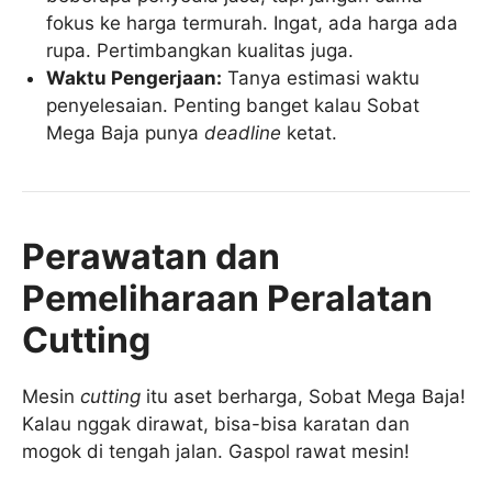
fokus ke harga termurah. Ingat, ada harga ada
rupa. Pertimbangkan kualitas juga.
Waktu Pengerjaan:
Tanya estimasi waktu
penyelesaian. Penting banget kalau Sobat
Mega Baja punya
deadline
ketat.
Perawatan dan
Pemeliharaan Peralatan
Cutting
Mesin
cutting
itu aset berharga, Sobat Mega Baja!
Kalau nggak dirawat, bisa-bisa karatan dan
mogok di tengah jalan. Gaspol rawat mesin!