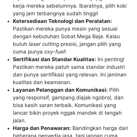
kerja mereka sebelumnya. Ibaratnya, pilih koki
yang jam terbangnya sudah tinggi!
Ketersediaan Teknologi dan Peralatan:
Pastikan mereka punya mesin yang sesuai
dengan kebutuhan Sobat Mega Baja. Kalau
butuh
laser cutting
presisi, jangan pilih yang
cuma punya
oxy-fuel
!
Sertifikasi dan Standar Kualitas:
Ini penting!
Pastikan mereka patuh sama standar industri
dan punya sertifikasi yang relevan. Ini jaminan
kualitas dan keamanan.
Layanan Pelanggan dan Komunikasi:
Pilih
yang responsif, gampang diajak ngobrol, dan
bisa kasih saran terbaik. Komunikasi yang
lancar bikin proyek nggak mandek di tengah
jalan.
Harga dan Penawaran:
Bandingkan harga dari
beberapa penyedia jasa, tapi jangan cuma