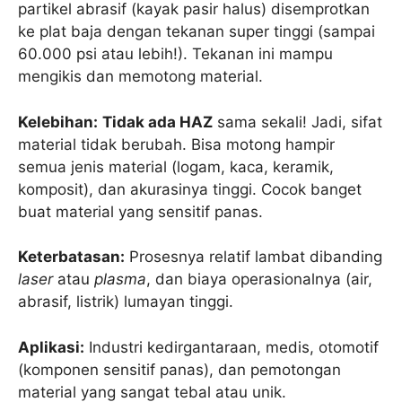
partikel abrasif (kayak pasir halus) disemprotkan
ke plat baja dengan tekanan super tinggi (sampai
60.000 psi atau lebih!). Tekanan ini mampu
mengikis dan memotong material.
Kelebihan:
Tidak ada HAZ
sama sekali! Jadi, sifat
material tidak berubah. Bisa motong hampir
semua jenis material (logam, kaca, keramik,
komposit), dan akurasinya tinggi. Cocok banget
buat material yang sensitif panas.
Keterbatasan:
Prosesnya relatif lambat dibanding
laser
atau
plasma
, dan biaya operasionalnya (air,
abrasif, listrik) lumayan tinggi.
Aplikasi:
Industri kedirgantaraan, medis, otomotif
(komponen sensitif panas), dan pemotongan
material yang sangat tebal atau unik.