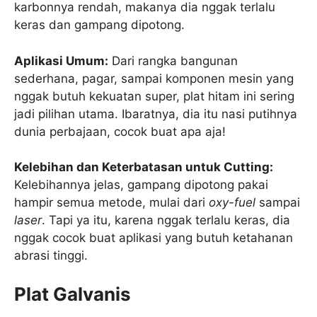
karbonnya rendah, makanya dia nggak terlalu
keras dan gampang dipotong.
Aplikasi Umum:
Dari rangka bangunan
sederhana, pagar, sampai komponen mesin yang
nggak butuh kekuatan super, plat hitam ini sering
jadi pilihan utama. Ibaratnya, dia itu nasi putihnya
dunia perbajaan, cocok buat apa aja!
Kelebihan dan Keterbatasan untuk Cutting:
Kelebihannya jelas, gampang dipotong pakai
hampir semua metode, mulai dari
oxy-fuel
sampai
laser
. Tapi ya itu, karena nggak terlalu keras, dia
nggak cocok buat aplikasi yang butuh ketahanan
abrasi tinggi.
Plat Galvanis