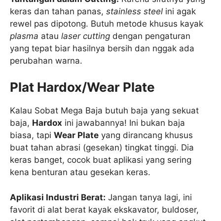
keras dan tahan panas,
stainless steel
ini agak
rewel pas dipotong. Butuh metode khusus kayak
plasma
atau
laser cutting
dengan pengaturan
yang tepat biar hasilnya bersih dan nggak ada
perubahan warna.
Plat Hardox/Wear Plate
Kalau Sobat Mega Baja butuh baja yang sekuat
baja,
Hardox
ini jawabannya! Ini bukan baja
biasa, tapi
Wear Plate
yang dirancang khusus
buat tahan abrasi (gesekan) tingkat tinggi. Dia
keras banget, cocok buat aplikasi yang sering
kena benturan atau gesekan keras.
Aplikasi Industri Berat:
Jangan tanya lagi, ini
favorit di alat berat kayak ekskavator, buldoser,