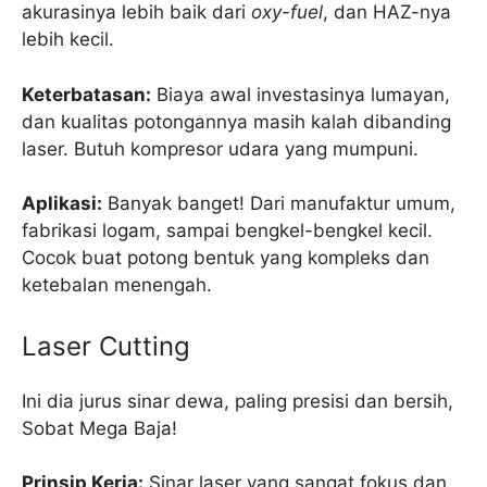
akurasinya lebih baik dari
oxy-fuel
, dan HAZ-nya
lebih kecil.
Keterbatasan:
Biaya awal investasinya lumayan,
dan kualitas potongannya masih kalah dibanding
laser. Butuh kompresor udara yang mumpuni.
Aplikasi:
Banyak banget! Dari manufaktur umum,
fabrikasi logam, sampai bengkel-bengkel kecil.
Cocok buat potong bentuk yang kompleks dan
ketebalan menengah.
Laser Cutting
Ini dia jurus sinar dewa, paling presisi dan bersih,
Sobat Mega Baja!
Prinsip Kerja:
Sinar laser yang sangat fokus dan