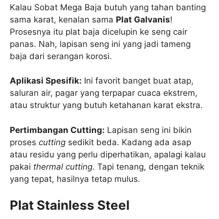
Kalau Sobat Mega Baja butuh yang tahan banting
sama karat, kenalan sama
Plat Galvanis
!
Prosesnya itu plat baja dicelupin ke seng cair
panas. Nah, lapisan seng ini yang jadi tameng
baja dari serangan korosi.
Aplikasi Spesifik:
Ini favorit banget buat atap,
saluran air, pagar yang terpapar cuaca ekstrem,
atau struktur yang butuh ketahanan karat ekstra.
Pertimbangan Cutting:
Lapisan seng ini bikin
proses
cutting
sedikit beda. Kadang ada asap
atau residu yang perlu diperhatikan, apalagi kalau
pakai
thermal cutting
. Tapi tenang, dengan teknik
yang tepat, hasilnya tetap mulus.
Plat Stainless Steel