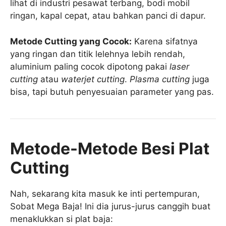
lihat di industri pesawat terbang, bodi mobil
ringan, kapal cepat, atau bahkan panci di dapur.
Metode Cutting yang Cocok:
Karena sifatnya
yang ringan dan titik lelehnya lebih rendah,
aluminium paling cocok dipotong pakai
laser
cutting
atau
waterjet cutting
.
Plasma cutting
juga
bisa, tapi butuh penyesuaian parameter yang pas.
Metode-Metode Besi Plat
Cutting
Nah, sekarang kita masuk ke inti pertempuran,
Sobat Mega Baja! Ini dia jurus-jurus canggih buat
menaklukkan si plat baja: