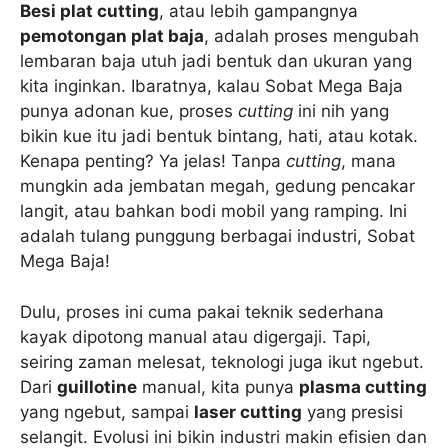
Besi plat cutting
, atau lebih gampangnya
pemotongan plat baja
, adalah proses mengubah
lembaran baja utuh jadi bentuk dan ukuran yang
kita inginkan. Ibaratnya, kalau Sobat Mega Baja
punya adonan kue, proses
cutting
ini nih yang
bikin kue itu jadi bentuk bintang, hati, atau kotak.
Kenapa penting? Ya jelas! Tanpa
cutting
, mana
mungkin ada jembatan megah, gedung pencakar
langit, atau bahkan bodi mobil yang ramping. Ini
adalah tulang punggung berbagai industri, Sobat
Mega Baja!
Dulu, proses ini cuma pakai teknik sederhana
kayak dipotong manual atau digergaji. Tapi,
seiring zaman melesat, teknologi juga ikut ngebut.
Dari
guillotine
manual, kita punya
plasma cutting
yang ngebut, sampai
laser cutting
yang presisi
selangit. Evolusi ini bikin industri makin efisien dan