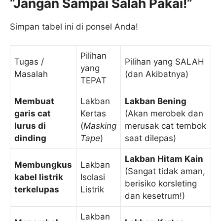
“Jangan Sampai Salah Pakai!”
Simpan tabel ini di ponsel Anda!
Pilihan
Tugas /
Pilihan yang SALAH
yang
Masalah
(dan Akibatnya)
TEPAT
Membuat
Lakban
Lakban Bening
garis cat
Kertas
(Akan merobek dan
lurus di
(
Masking
merusak cat tembok
dinding
Tape
)
saat dilepas)
Lakban Hitam Kain
Membungkus
Lakban
(Sangat tidak aman,
kabel listrik
Isolasi
berisiko korsleting
terkelupas
Listrik
dan kesetrum!)
Lakban