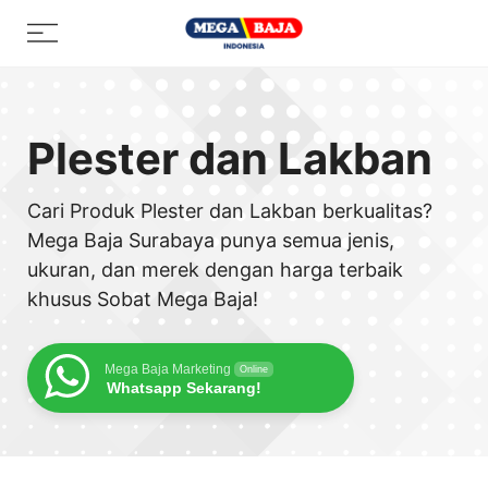
Skip
Menu
to
content
Plester dan Lakban
Cari Produk Plester dan Lakban berkualitas?
Mega Baja Surabaya punya semua jenis,
ukuran, dan merek dengan harga terbaik
khusus Sobat Mega Baja!
Mega Baja Marketing
Online
Whatsapp Sekarang!