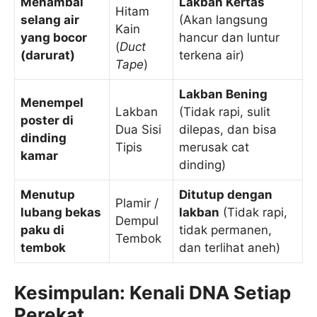
Menambal
Lakban Kertas
Hitam
selang air
(Akan langsung
Kain
yang bocor
hancur dan luntur
(
Duct
(darurat)
terkena air)
Tape
)
Lakban Bening
Menempel
Lakban
(Tidak rapi, sulit
poster di
Dua Sisi
dilepas, dan bisa
dinding
Tipis
merusak cat
kamar
dinding)
Menutup
Ditutup dengan
Plamir /
lubang bekas
lakban
(Tidak rapi,
Dempul
paku di
tidak permanen,
Tembok
tembok
dan terlihat aneh)
Kesimpulan: Kenali DNA Setiap
Perekat